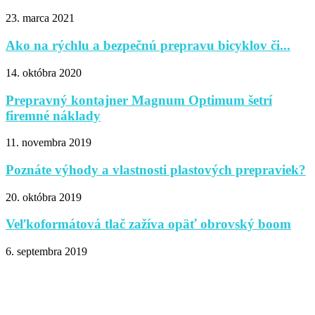
23. marca 2021
Ako na rýchlu a bezpečnú prepravu bicyklov či...
14. októbra 2020
Prepravný kontajner Magnum Optimum šetrí
firemné náklady
11. novembra 2019
Poznáte výhody a vlastnosti plastových prepraviek?
20. októbra 2019
Veľkoformátová tlač zažíva opäť obrovský boom
6. septembra 2019