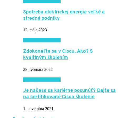
Internet a technika
Spotreba elektrickej energie veľké a
stredné podniky
12. mája 2023
Internet a technika
Zdokonaľte sa v Ciscu. Ako? S
kvalitným školením
28. februára 2022
Internet a technika
Je načase sa kariérne posunúť? Dajte sa
na certifikované Cisco školenie
1. novembra 2021