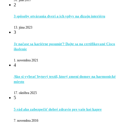
2
3 spôsoby otvárania dverí a ich vplyv na dizajn interiéru
13. júna 2023
3
Je načase sa kariérne posunúť? Dajte sa na certifikované Cisco
školenie
1. novembra 2021
4
Ako si vybrať bytový textil, ktorý zmení domov na harmonické
miesto
17. októbra 2025
5
5 rád ako zabezpečiť dobré zdravie pre vaše koi kapre
7. novembra 2016