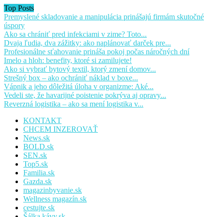
Top Posts
Premyslené skladovanie a manipulácia prinášajú firmám skutočné
úspory
Ako sa chrániť pred infekciami v zime? Toto...
Dvaja ľudia, dva zážitky: ako naplánovať darček pre...
Profesionálne sťahovanie prináša pokoj počas náročných dní
Imelo a hloh: benefity, ktoré si zamilujete!
Ako si vybrať bytový textil, ktorý zmení domov...
Strešný box – ako ochrániť náklad v boxe...
Vápnik a jeho dôležitá úloha v organizme: Aké...
Vedeli ste, že havarijné poistenie pokrýva aj opravy...
Reverzná logistika – ako sa mení logistika v...
KONTAKT
CHCEM INZEROVAŤ
News.sk
BOLD.sk
SEN.sk
Top5.sk
Familia.sk
Gazda.sk
magazinbyvanie.sk
Wellness magazín.sk
cestujte.sk
Šálka kávy.sk