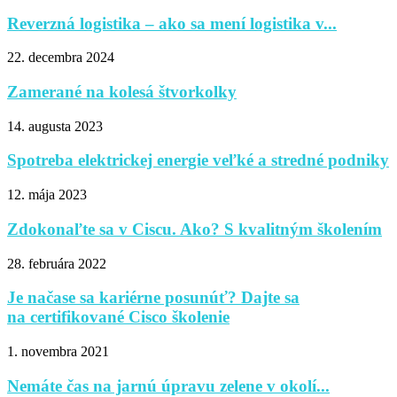
Reverzná logistika – ako sa mení logistika v...
22. decembra 2024
Zamerané na kolesá štvorkolky
14. augusta 2023
Spotreba elektrickej energie veľké a stredné podniky
12. mája 2023
Zdokonaľte sa v Ciscu. Ako? S kvalitným školením
28. februára 2022
Je načase sa kariérne posunúť? Dajte sa
na certifikované Cisco školenie
1. novembra 2021
Nemáte čas na jarnú úpravu zelene v okolí...