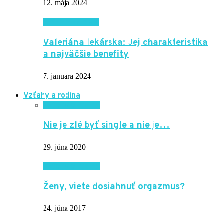
12. mája 2024
Krása a zdravie
Valeriána lekárska: Jej charakteristika
a najväčšie benefity
7. januára 2024
Vzťahy a rodina
Vzťahy a rodina
Nie je zlé byť single a nie je…
29. júna 2020
Vzťahy a rodina
Ženy, viete dosiahnuť orgazmus?
24. júna 2017