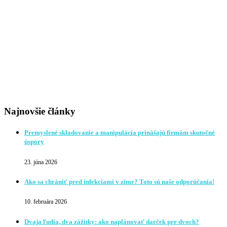
Najnovšie články
Premyslené skladovanie a manipulácia prinášajú firmám skutočné
úspory
23. júna 2026
Ako sa chrániť pred infekciami v zime? Toto sú naše odporúčania!
10. februára 2026
Dvaja ľudia, dva zážitky: ako naplánovať darček pre dvoch?