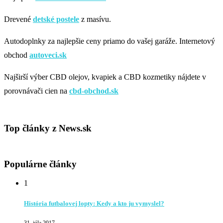
Drevené
detské postele
z masívu.
Autodoplnky za najlepšie ceny priamo do vašej garáže. Internetový
obchod
autoveci.sk
Najširší výber CBD olejov, kvapiek a CBD kozmetiky nájdete v
porovnávači cien na
cbd-obchod.sk
Top články z News.sk
Populárne články
1
História futbalovej lopty: Kedy a kto ju vymyslel?
31. júla 2017