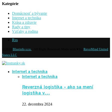
Kategórie
Domácnosť a bývanie
Internet a technika
Krása a zdravie
Rady a tipy
Vzťahy a rodina
Rss
@2020
Blueinfo s.r.o.
- All Right Reserved. Made with ♥ by
RevoMind United
States LLC
Internet a technika
Internet a technika
Reverzná logistika – ako sa mení
logistika v…
22. decembra 2024