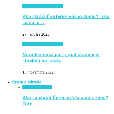
Domácnosť a bývanie
Ako skrášliť exteriér vášho domu? Toto
sú naše…
27. januára 2023
Domácnosť a bývanie
Narodeninová party pod stanom je
stávkou na istotu
13. novembra 2022
Krása a zdravie
Krása a zdravie
Ako sa chrániť pred infekciami v zime?
Toto…