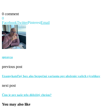
0 comment
0
Facebook
Twitter
Pinterest
Email
spravca
previous post
Uzamykateľný box ako bezpečná varianta pre uloženie vašich výrobkov
next post
Čím je pre naše telo dôležitý chróm?
You may also like