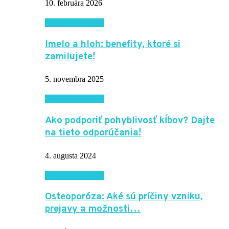
10. februára 2026
Krása a zdravie
Imelo a hloh: benefity, ktoré si
zamilujete!
5. novembra 2025
Krása a zdravie
Ako podporiť pohyblivosť kĺbov? Dajte
na tieto odporúčania!
4. augusta 2024
Krása a zdravie
Osteoporóza: Aké sú príčiny vzniku,
prejavy a možnosti…