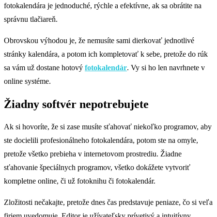
fotokalendára je jednoduché, rýchle a efektívne, ak sa obrátite na
správnu tlačiareň.
Obrovskou výhodou je, že nemusíte sami dierkovať jednotlivé
stránky kalendára, a potom ich kompletovať k sebe, pretože do rúk
sa vám už dostane hotový
fotokalendár
. Vy si ho len navrhnete v
online systéme.
Žiadny softvér nepotrebujete
Ak si hovoríte, že si zase musíte sťahovať niekoľko programov, aby
ste docielili profesionálneho fotokalendára, potom ste na omyle,
pretože všetko prebieha v internetovom prostrediu. Žiadne
sťahovanie špeciálnych programov, všetko dokážete vytvoriť
kompletne online, či už fotoknihu či fotokalendár.
Zložitosti nečakajte, pretože dnes čas predstavuje peniaze, čo si veľa
firiem uvedomuje. Editor je užívateľsky prívetivý a intuitívny.