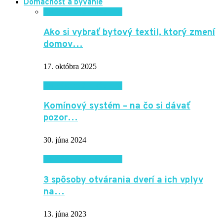
Domácnosť a bývanie
Domácnosť a bývanie
Ako si vybrať bytový textil, ktorý zmení
domov…
17. októbra 2025
Domácnosť a bývanie
Komínový systém – na čo si dávať
pozor…
30. júna 2024
Domácnosť a bývanie
3 spôsoby otvárania dverí a ich vplyv
na…
13. júna 2023