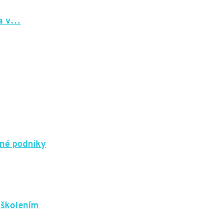
ka v…
dné podniky
 školením