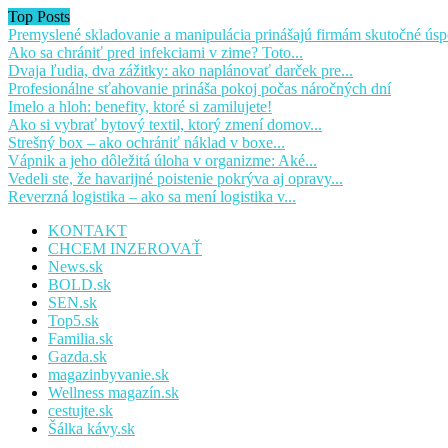
Top Posts
Premyslené skladovanie a manipulácia prinášajú firmám skutočné úsp
Ako sa chrániť pred infekciami v zime? Toto...
Dvaja ľudia, dva zážitky: ako naplánovať darček pre...
Profesionálne sťahovanie prináša pokoj počas náročných dní
Imelo a hloh: benefity, ktoré si zamilujete!
Ako si vybrať bytový textil, ktorý zmení domov...
Strešný box – ako ochrániť náklad v boxe...
Vápnik a jeho dôležitá úloha v organizme: Aké...
Vedeli ste, že havarijné poistenie pokrýva aj opravy...
Reverzná logistika – ako sa mení logistika v...
KONTAKT
CHCEM INZEROVAŤ
News.sk
BOLD.sk
SEN.sk
Top5.sk
Familia.sk
Gazda.sk
magazinbyvanie.sk
Wellness magazín.sk
cestujte.sk
Šálka kávy.sk