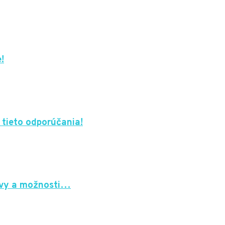
!
 tieto odporúčania!
javy a možnosti…