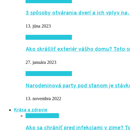
Domácnosť a bývanie
3 spôsoby otvárania dverí a ich vplyv n
13. júna 2023
Domácnosť a bývanie
Ako skrášliť exteriér vášho domu? Toto
27. januára 2023
Domácnosť a bývanie
Narodeninová party pod stanom je stávk
13. novembra 2022
Krása a zdravie
Krása a zdravie
Ako sa chrániť pred infekciami v zime? 