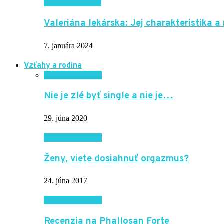
Krása a zdravie
Valeriána lekárska: Jej charakteristika a
7. januára 2024
Vzťahy a rodina
Vzťahy a rodina
Nie je zlé byť single a nie je…
29. júna 2020
Vzťahy a rodina
Ženy, viete dosiahnuť orgazmus?
24. júna 2017
Vzťahy a rodina
Recenzia na Phallosan Forte