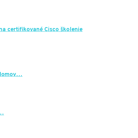
na certifikované Cisco školenie
í domov…
r…