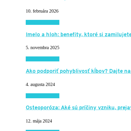
10. februára 2026
Krása a zdravie
Imelo a hloh: benefity, ktoré si zamilujete
5. novembra 2025
Krása a zdravie
Ako podporiť pohyblivosť kĺbov? Dajte na
4. augusta 2024
Krása a zdravie
Osteoporóza: Aké sú príčiny vzniku, pre
12. mája 2024