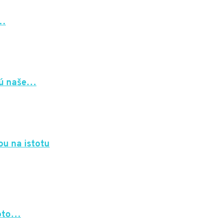
a…
 sú naše…
ou na istotu
Toto…