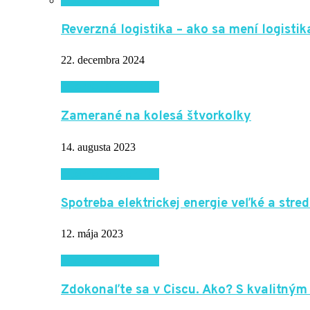
Internet a technika
Reverzná logistika – ako sa mení logisti
22. decembra 2024
Internet a technika
Zamerané na kolesá štvorkolky
14. augusta 2023
Internet a technika
Spotreba elektrickej energie veľké a stre
12. mája 2023
Internet a technika
Zdokonaľte sa v Ciscu. Ako? S kvalitným