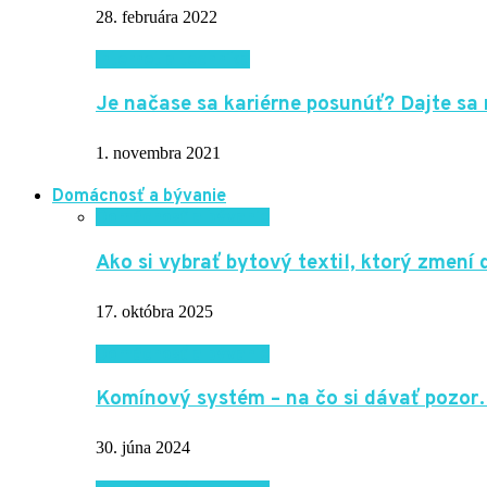
28. februára 2022
Internet a technika
Je načase sa kariérne posunúť? Dajte sa 
1. novembra 2021
Domácnosť a bývanie
Domácnosť a bývanie
Ako si vybrať bytový textil, ktorý zmen
17. októbra 2025
Domácnosť a bývanie
Komínový systém – na čo si dávať pozo
30. júna 2024