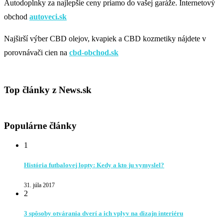
Autodoplnky za najlepšie ceny priamo do vašej garáže. Internetový
obchod
autoveci.sk
Najširší výber CBD olejov, kvapiek a CBD kozmetiky nájdete v
porovnávači cien na
cbd-obchod.sk
Top články z News.sk
Populárne články
1
História futbalovej lopty: Kedy a kto ju vymyslel?
31. júla 2017
2
3 spôsoby otvárania dverí a ich vplyv na dizajn interiéru