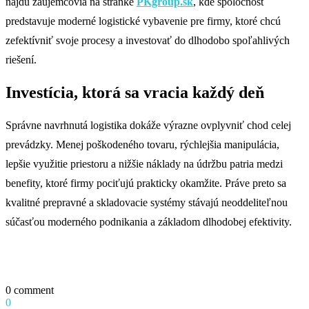
nájdu záujemcovia na stránke
PKgroup.sk
, kde spoločnosť
predstavuje moderné logistické vybavenie pre firmy, ktoré chcú
zefektívniť svoje procesy a investovať do dlhodobo spoľahlivých
riešení.
Investícia, ktorá sa vracia každý deň
Správne navrhnutá logistika dokáže výrazne ovplyvniť chod celej
prevádzky. Menej poškodeného tovaru, rýchlejšia manipulácia,
lepšie využitie priestoru a nižšie náklady na údržbu patria medzi
benefity, ktoré firmy pociťujú prakticky okamžite. Práve preto sa
kvalitné prepravné a skladovacie systémy stávajú neoddeliteľnou
súčasťou moderného podnikania a základom dlhodobej efektivity.
0 comment
0