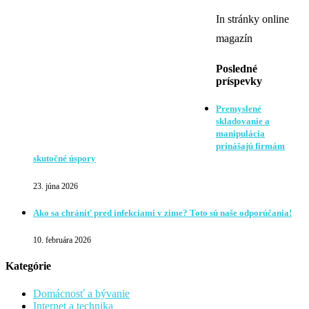
In stránky online
magazín
Posledné
príspevky
Premyslené
skladovanie a
manipulácia
prinášajú firmám
skutočné úspory
23. júna 2026
Ako sa chrániť pred infekciami v zime? Toto sú naše odporúčania!
10. februára 2026
Kategórie
Domácnosť a bývanie
Internet a technika