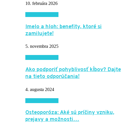
10. februára 2026
Krása a zdravie
Imelo a hloh: benefity, ktoré si
zamilujete!
5. novembra 2025
Krása a zdravie
Ako podporiť pohyblivosť kĺbov? Dajte
na tieto odporúčania!
4. augusta 2024
Krása a zdravie
Osteoporóza: Aké sú príčiny vzniku,
prejavy a možnosti…