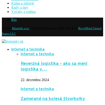
Krása a zdravie
Rady a tipy
Vzťahy a rodina
Rss
@2020
Blueinfo s.r.o.
- All Right Reserved. Made with ♥ by
RevoMind United
States LLC
Internet a technika
Internet a technika
Reverzná logistika – ako sa mení
logistika v…
22. decembra 2024
Internet a technika
Zamerané na kolesá štvorkolky