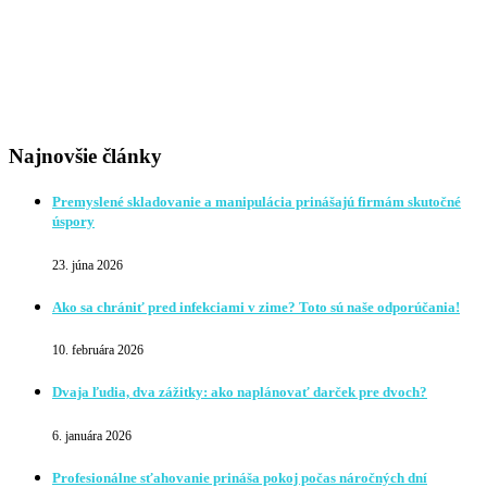
Najnovšie články
Premyslené skladovanie a manipulácia prinášajú firmám skutočné
úspory
23. júna 2026
Ako sa chrániť pred infekciami v zime? Toto sú naše odporúčania!
10. februára 2026
Dvaja ľudia, dva zážitky: ako naplánovať darček pre dvoch?
6. januára 2026
Profesionálne sťahovanie prináša pokoj počas náročných dní