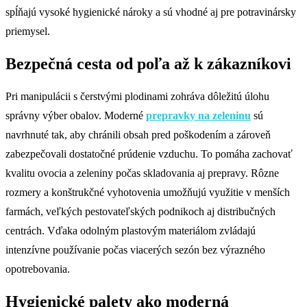
spĺňajú vysoké hygienické nároky a sú vhodné aj pre potravinársky
priemysel.
Bezpečná cesta od poľa až k zákazníkovi
Pri manipulácii s čerstvými plodinami zohráva dôležitú úlohu
správny výber obalov. Moderné
prepravky na zeleninu
sú
navrhnuté tak, aby chránili obsah pred poškodením a zároveň
zabezpečovali dostatočné prúdenie vzduchu. To pomáha zachovať
kvalitu ovocia a zeleniny počas skladovania aj prepravy. Rôzne
rozmery a konštrukčné vyhotovenia umožňujú využitie v menších
farmách, veľkých pestovateľských podnikoch aj distribučných
centrách. Vďaka odolným plastovým materiálom zvládajú
intenzívne používanie počas viacerých sezón bez výrazného
opotrebovania.
Hygienické palety ako moderná