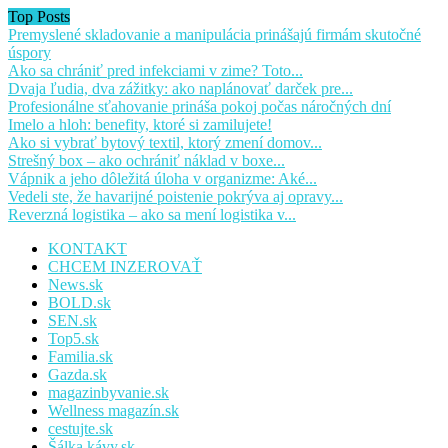
Top Posts
Premyslené skladovanie a manipulácia prinášajú firmám skutočné
úspory
Ako sa chrániť pred infekciami v zime? Toto...
Dvaja ľudia, dva zážitky: ako naplánovať darček pre...
Profesionálne sťahovanie prináša pokoj počas náročných dní
Imelo a hloh: benefity, ktoré si zamilujete!
Ako si vybrať bytový textil, ktorý zmení domov...
Strešný box – ako ochrániť náklad v boxe...
Vápnik a jeho dôležitá úloha v organizme: Aké...
Vedeli ste, že havarijné poistenie pokrýva aj opravy...
Reverzná logistika – ako sa mení logistika v...
KONTAKT
CHCEM INZEROVAŤ
News.sk
BOLD.sk
SEN.sk
Top5.sk
Familia.sk
Gazda.sk
magazinbyvanie.sk
Wellness magazín.sk
cestujte.sk
Šálka kávy.sk