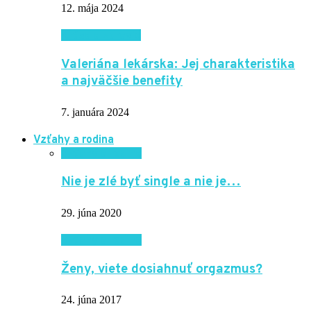
12. mája 2024
Krása a zdravie
Valeriána lekárska: Jej charakteristika
a najväčšie benefity
7. januára 2024
Vzťahy a rodina
Vzťahy a rodina
Nie je zlé byť single a nie je…
29. júna 2020
Vzťahy a rodina
Ženy, viete dosiahnuť orgazmus?
24. júna 2017