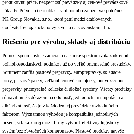
produktivitu práce, bezpečnosť prevádzky aj celkové prevádzkové
náklady. Práve na tieto oblasti sa dlhodobo zameriava spoločnosť
PK Group Slovakia, s.r.o., ktorá patrí medzi etablovaných
dodávateľov logistického vybavenia na slovenskom trhu.
Riešenia pre výrobu, sklady aj distribúciu
Ponuka spoločnosti je zameraná na široké spektrum zákazníkov od
poľnohospodárskych podnikov až po veľké priemyselné prevádzky.
Sortiment zahŕňa plastové prepravky, europrepravky, skladacie
boxy, plastové palety, veľkoobjemové kontajnery, podvozky pod
prepravky, priemyselné kolieska či úložné systémy. Všetky produkty
sú navrhnuté s dôrazom na odolnosť, jednoduchú manipuláciu a
dlhú životnosť, čo je v každodennej prevádzke rozhodujúcim
faktorom. Významnou výhodou je kompatibilita jednotlivých
riešení, vďaka ktorej môžu firmy vytvoriť efektívny logistický
systém bez zbytočných kompromisov. Plastové produkty navyše