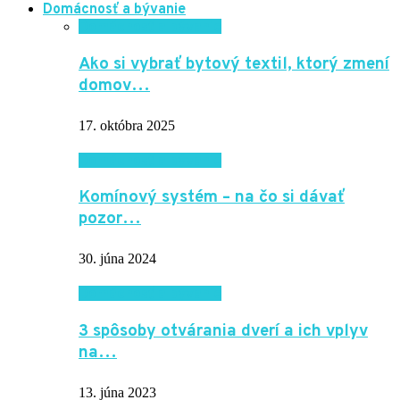
Domácnosť a bývanie
Domácnosť a bývanie
Ako si vybrať bytový textil, ktorý zmení
domov…
17. októbra 2025
Domácnosť a bývanie
Komínový systém – na čo si dávať
pozor…
30. júna 2024
Domácnosť a bývanie
3 spôsoby otvárania dverí a ich vplyv
na…
13. júna 2023