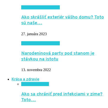
Domácnosť a bývanie
Ako skrášliť exteriér vášho domu? Toto
sú naše…
27. januára 2023
Domácnosť a bývanie
Narodeninová party pod stanom je
stávkou na istotu
13. novembra 2022
Krása a zdravie
Krása a zdravie
Ako sa chrániť pred infekciami v zime?
Toto…