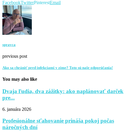
Facebook
Twitter
Pinterest
Email
spravca
previous post
Ako sa chrániť pred infekciami v zime? Toto sú naše odporúčania!
You may also like
Dvaja ľudia, dva zážitky: ako naplánovať darček
pre...
6. januára 2026
Profesionálne sťahovanie prináša pokoj počas
náročných dní