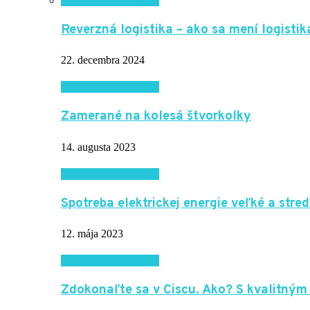
Internet a technika
Reverzná logistika – ako sa mení logisti
22. decembra 2024
Internet a technika
Zamerané na kolesá štvorkolky
14. augusta 2023
Internet a technika
Spotreba elektrickej energie veľké a stre
12. mája 2023
Internet a technika
Zdokonaľte sa v Ciscu. Ako? S kvalitným