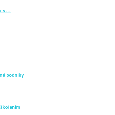
ka v…
dné podniky
 školením