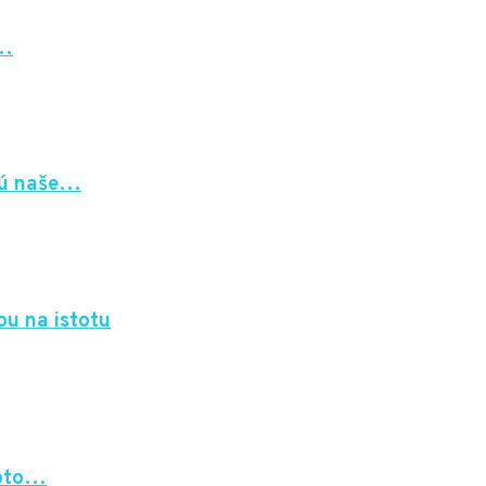
a…
 sú naše…
ou na istotu
Toto…