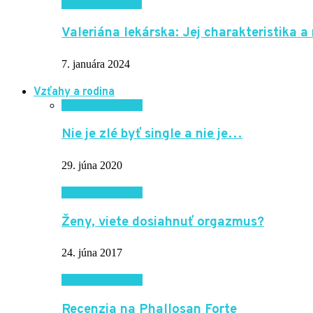
Krása a zdravie
Valeriána lekárska: Jej charakteristika a
7. januára 2024
Vzťahy a rodina
Vzťahy a rodina
Nie je zlé byť single a nie je…
29. júna 2020
Vzťahy a rodina
Ženy, viete dosiahnuť orgazmus?
24. júna 2017
Vzťahy a rodina
Recenzia na Phallosan Forte