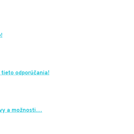
!
 tieto odporúčania!
javy a možnosti…