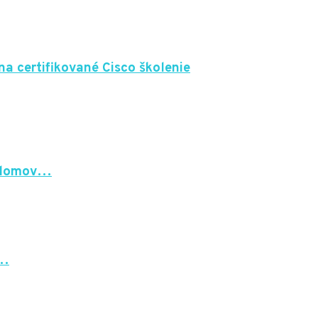
na certifikované Cisco školenie
í domov…
r…