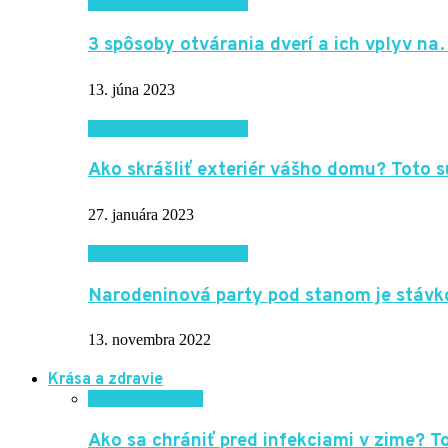
Domácnosť a bývanie
3 spôsoby otvárania dverí a ich vplyv n
13. júna 2023
Domácnosť a bývanie
Ako skrášliť exteriér vášho domu? Toto
27. januára 2023
Domácnosť a bývanie
Narodeninová party pod stanom je stávk
13. novembra 2022
Krása a zdravie
Krása a zdravie
Ako sa chrániť pred infekciami v zime? 