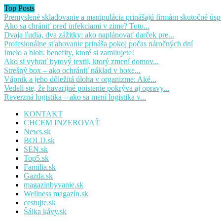
Top Posts
Premyslené skladovanie a manipulácia prinášajú firmám skutočné úsp
Ako sa chrániť pred infekciami v zime? Toto...
Dvaja ľudia, dva zážitky: ako naplánovať darček pre...
Profesionálne sťahovanie prináša pokoj počas náročných dní
Imelo a hloh: benefity, ktoré si zamilujete!
Ako si vybrať bytový textil, ktorý zmení domov...
Strešný box – ako ochrániť náklad v boxe...
Vápnik a jeho dôležitá úloha v organizme: Aké...
Vedeli ste, že havarijné poistenie pokrýva aj opravy...
Reverzná logistika – ako sa mení logistika v...
KONTAKT
CHCEM INZEROVAŤ
News.sk
BOLD.sk
SEN.sk
Top5.sk
Familia.sk
Gazda.sk
magazinbyvanie.sk
Wellness magazín.sk
cestujte.sk
Šálka kávy.sk