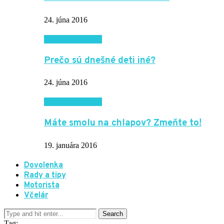
24. júna 2016
Vzťahy a rodina
Prečo sú dnešné deti iné?
24. júna 2016
Vzťahy a rodina
Máte smolu na chlapov? Zmeňte to!
19. januára 2016
Dovolenka
Rady a tipy
Motorista
Včelár
Tag: