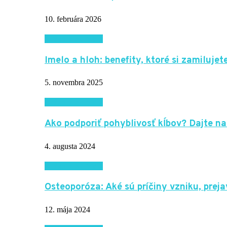
10. februára 2026
Krása a zdravie
Imelo a hloh: benefity, ktoré si zamilujete
5. novembra 2025
Krása a zdravie
Ako podporiť pohyblivosť kĺbov? Dajte na
4. augusta 2024
Krása a zdravie
Osteoporóza: Aké sú príčiny vzniku, pre
12. mája 2024