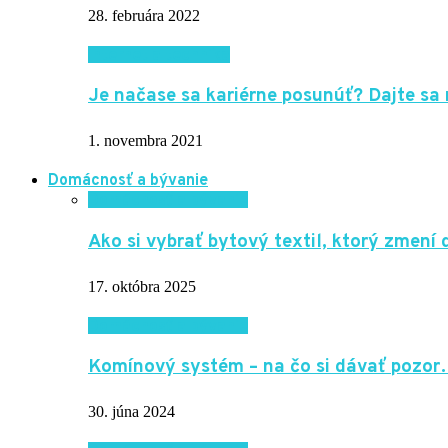
28. februára 2022
Internet a technika
Je načase sa kariérne posunúť? Dajte sa 
1. novembra 2021
Domácnosť a bývanie
Domácnosť a bývanie
Ako si vybrať bytový textil, ktorý zmen
17. októbra 2025
Domácnosť a bývanie
Komínový systém – na čo si dávať pozo
30. júna 2024